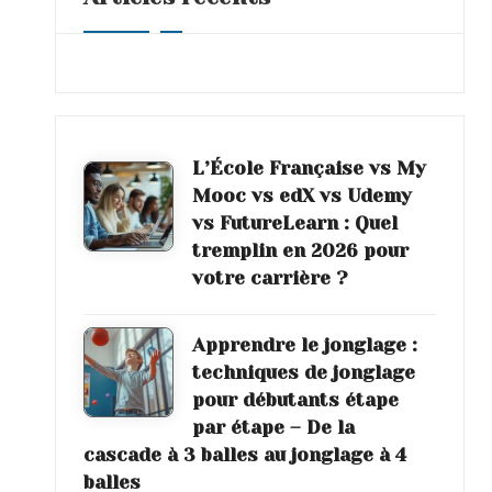
s
i
o
n
L’École Française vs My
Mooc vs edX vs Udemy
vs FutureLearn : Quel
tremplin en 2026 pour
votre carrière ?
Apprendre le jonglage :
techniques de jonglage
pour débutants étape
par étape – De la
cascade à 3 balles au jonglage à 4
balles