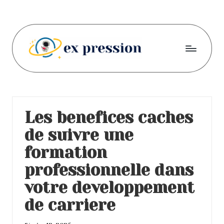
Skip
to
content
E
S'exprimer
oralement
x
et
-
par
Les benefices caches
écrit
p
de suivre une
r
formation
e
professionnelle dans
s
votre developpement
s
de carriere
i