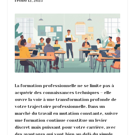
o
février 12, 2025
n
La formation professionnelle ne se limite pas à
acquérir des connaissances techniques – elle
ouvre la voie à une transformation profonde de
votre trajectoire professionnelle. Dans un
marché du travail en mutation constante, suivre
une formation continue constitue un levier
discret mais puissant pour votre carrière, avec
des avantages qui vont bien au-delà du simple