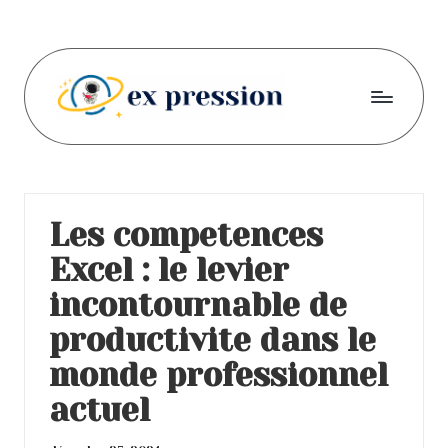
Skip
to
content
E
S'exprimer
oralement
x
et
-
par
Les competences
écrit
p
Excel : le levier
r
incontournable de
e
productivite dans le
s
monde professionnel
s
actuel
i